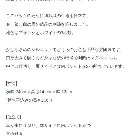
このバッグのために博多織の生地を仕立て、
金、銀、白の雪の結晶の刺繍を施しました。
地色はブラックとホワイトの2種類。
少し小さめのシルエットでどちらのお色も上品な雰囲気です。
口が大きく開くのがかぶせ型の特徴で開閉はマグネット式。
中には仕切り、両サイドには内ポケットが2か所ついています。
[寸法]
横幅 24cm × 高さ14 cm × 幅 12cm
*持ち手込みの高さ26cm
[仕立て]
真ん中に仕切り、両サイドに内ポケット×2つ
底鋲付き